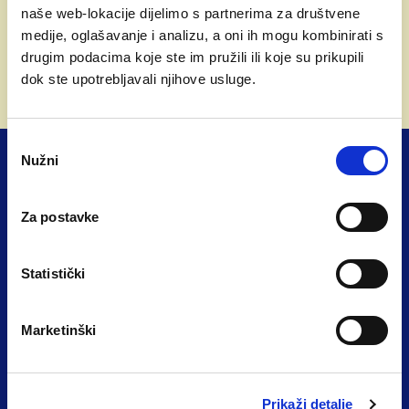
naše web-lokacije dijelimo s partnerima za društvene
Kako je British International School of Zagreb
medije, oglašavanje i analizu, a oni ih mogu kombinirati s
postala primjer obrazovne izvrsnosti i dom
drugim podacima koje ste im pružili ili koje su prikupili
učenicima iz više od 80 zemalja, otkriva njen
dok ste upotrebljavali njihove usluge.
direktor
Tino Sven Časl
U vremenima kada se domaći obrazovni sustav
Odabir
još uvijek bori s birokracijom, kurikularnim
Nužni
pristanka
reformama i pitanjem sigurnosti u školama,
postoji primjer koji pokazuje da može drugačije.
Za postavke
British International School of Zagreb (BISZ),
međunarodna škola u srcu Zagreba s britanskim
obrazovnim programom i internatom, već
Statistički
godinama živi ono o čemu državni sustav tek
OŠ KREATIVAN RAZVOJ
raspravlja. No, iza ove škole ne stoji korporacija,
fondacija ili država. Već obitelj Časl sa svojom
Marketinški
O nama
vizijom.
Uvod
Razgovaramo s direktorom škole Tinom Svenom
Prikaži detalje