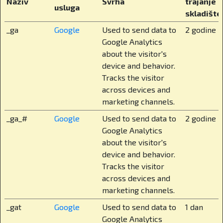
Naziv
Svrha
trajanje
usluga
hrvatski jezik kako bismo očuvali lokalnu
skladište
povezanost. Internat je dostupan starijim
_ga
Google
Used to send data to
2 godine
učenicima i nudi potpunu brigu, od mentorstva,
Google Analytics
prehrane do izvannastavnih aktivnosti. To
about the visitor's
uključuje razne sportove, glazbu, likovne
device and behavior.
radionice, kritičko mišljenje, građanski odgoj, koji
Tracks the visitor
je kod nas već standard u višim razredima, dok se
across devices and
o njemu u javnim školama još uvijek lome koplja.
marketing channels.
Sigurnost je roditeljima često najvažnija
_ga_#
Google
Used to send data to
2 godine
tema. Kako je riješena kod vas?
Google Analytics
about the visitor's
Imamo zatvoreni kampus na 25.000 m² s 82
device and behavior.
sigurnosne kamere koje pokrivaju svaki zaštitni
Tracks the visitor
perimetar, 24/7 osiguranjem i kontroliranim
across devices and
pristupom. Čak i roditelji dolaze po dogovoru,
marketing channels.
odnosno moraju se najaviti. Djeca su potpuno u
_gat
Google
Used to send data to
1 dan
sigurnom i nadziranom okruženju. Ali sigurnost
Google Analytics