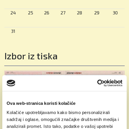
#obrazovanje #zagreb #hrvatska
24
25
26
27
28
29
30
Pročitaj više
31
Izbor iz tiska
Ova web-stranica koristi kolačiće
Previous
Next
Kolačiće upotrebljavamo kako bismo personalizirali
Škola nije samo znanje – to je putovnica
sadržaj i oglase, omogućili značajke društvenih medija i
za svijet
analizirali promet. Isto tako, podatke o vašoj upotrebi