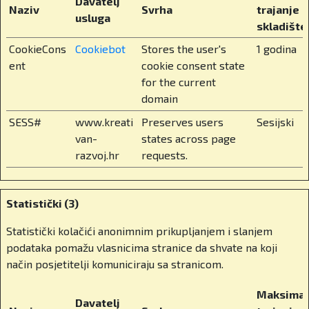
Davatelj
program za učenike?
Naziv
Svrha
trajanje
usluga
skladište
To je međunarodno priznat program koji učenike
CookieCons
Cookiebot
Stores the user's
1 godina
priprema za upise na vrhunska sveučilišta u
ent
cookie consent state
svijetu kao što sam spomenuo. Učenici u višim
for the current
razredima biraju tri do četiri predmeta prema
domain
vlastitim interesima i karijernim ambicijama.
SESS#
www.kreati
Preserves users
Sesijski
Dobivaju međunarodno obrazovanje bez odlaska
van-
states across page
od doma, bez odlaska u inozemstvo.
razvoj.hr
requests.
Koji su još elementi školskog života značajni
za vaše učenike? Kako izgleda svakodnevica
Statistički (3)
učenika u BISZ-u? Govorimo o školi u kojoj
nastavu prate učenici iz više od 80 zemalja
Statistički kolačići anonimnim prikupljanjem i slanjem
svijeta.
podataka pomažu vlasnicima stranice da shvate na koji
način posjetitelji komuniciraju sa stranicom.
Točno. Imamo jako multikulturalno okruženje, a
ipak nudimo stabilnost i jasnoću. Nastava se
Maksimal
Davatelj
održava na engleskom, ali niži razredi uključuju i