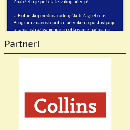
Znatiželja je početak svakog učenja!
U Britanskoj međunarodnoj školi Zagreb naš
Program znanosti potiče učenike na postavljanje
pitanja, istraživanje ideja i otkrivanje načina na
koji funkcionira svijet oko njih kroz zanimljiva i
Partneri
praktična iskustva učenja.
Kroz eksperimente, istraživanja i rješavanje
problema učenici razvijaju:
🔍 Znatiželju i istraživački duh
💡 Istraživanje i eksperimentiranje
💡 Kritičko razmišljanje i rješavanje problema
💡 Komunikaciju i suradnju
Znanost je mnogo više od činjenica i formula –
ona razvija samopouzdane, kreativne i
odgovorne mlade ljude spremne istraživati,
inovirati i stvarati pozitivne promjene.