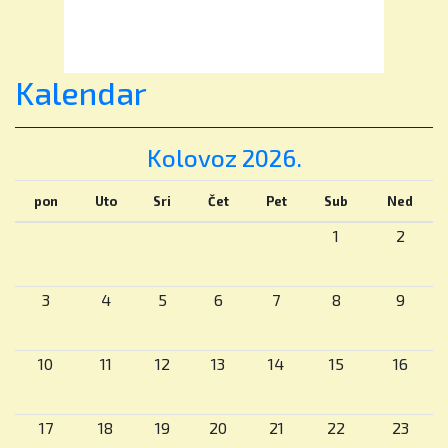
✨ Otkrij danas. Stvori sutra.
🌟 Pridružite se zajednici koja njeguje znatiželju,
Kalendar
potiče ambiciju i vodi prema uspjehu.
📢 Upisi su otvoreni.
Kolovoz 2026.
📞 Rezervirajte osobni obilazak škole ili online
pon
Uto
Sri
Čet
Pet
Sub
Ned
sastanak s našim timom za upise.
1
2
📍 Dedići 102, Zagreb
3
4
5
6
7
8
9
WEB:
www.britishschool.hr
E-mail:
info@britishschool.hr
10
11
12
13
14
15
16
#stem #bisz #britishschoolzagreb
#osnovnaskola #znanostzadjecu
17
18
19
20
21
22
23
#ucenjekrozigru #kritičkorazmišljanje