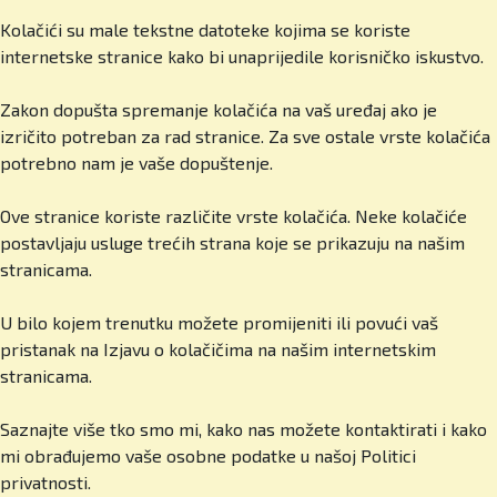
Cambridge International Education program i
Kolačići su male tekstne datoteke kojima se koriste
iznimno raznoliku međunarodnu zajednicu. I dalje
internetske stranice kako bi unaprijedile korisničko iskustvo.
gradimo kroz partnerstva, kurikularne inovacije i
jačanje boarding programa, jedinstvenog u regiji.
Zakon dopušta spremanje kolačića na vaš uređaj ako je
izričito potreban za rad stranice. Za sve ostale vrste kolačića
U čemu se razlikujete u odnosu na druge
potrebno nam je vaše dopuštenje.
škole, i privatne i državne? Što vas izdvaja?
Ove stranice koriste različite vrste kolačića. Neke kolačiće
Prije svega kvaliteta! Sustavno ulažemo u
postavljaju usluge trećih strana koje se prikazuju na našim
profesore, infrastrukturu i sadržaje. Imamo male
stranicama.
razrede, jedan po godini do 15-ero učenika,
visokokvalificirane predavače iz desetak zemalja,
U bilo kojem trenutku možete promijeniti ili povući vaš
izvrsne rezultate naših učenika i međunarodne
pristanak na Izjavu o kolačičima na našim internetskim
akreditacije. I ono što roditelji jako cijene,
stranicama.
sigurnost i osobni pristup. Svaki učenik dobiva
pozornost kakvu zaslužuje. Prvog dana
Saznajte više tko smo mi, kako nas možete kontaktirati i kako
procjenjujemo njegove prednosti i slabosti te
mi obrađujemo vaše osobne podatke u našoj Politici
prilagođavamo program. Roditelji to cijene i
privatnosti.