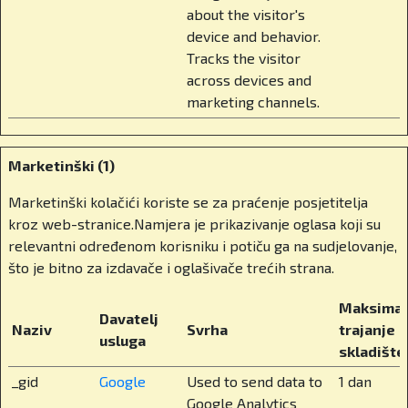
za nas nije samo fizička, zaključana vrata i
about the visitor's
protokoli, ona znači i emocionalnu podršku, jasno
device and behavior.
definirana pravila, stručno osoblje i otvorenu
Tracks the visitor
komunikaciju.
across devices and
marketing channels.
Kad govorimo o privatnom obrazovanju u
Hrvatskoj, često se nameće pitanje – elitizam
ili alternativa? Što vi kažete na to?
Marketinški (1)
Privatno obrazovanje kod nas prečesto se
Marketinški kolačići koriste se za praćenje posjetitelja
doživljava kao ekskluzivno. Ali ono ne bi moralo
kroz web-stranice.Namjera je prikazivanje oglasa koji su
biti takvo. Treba na njega gledati kao na
relevantni određenom korisniku i potiču ga na sudjelovanje,
dugoročno ulaganje. Mi se zalažemo za tzv.
što je bitno za izdavače i oglašivače trećih strana.
vaučerizaciju. Sustav u kojem roditelji mogu od
Maksimal
države dobiti obrazovni vaučer i sami odlučiti
Davatelj
Naziv
Svrha
trajanje
gdje će ga iskoristiti, u državnoj ili privatnoj školi.
usluga
skladište
To ne samo da bi smanjilo trošak roditeljima, već
bi podiglo kvalitetu u cijelom sustavu. Jer kad su
_gid
Google
Used to send data to
1 dan
škole na tržištu, počnu se boriti za učenike i za
Google Analytics