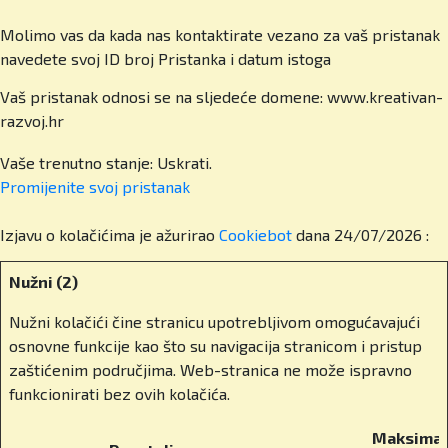
imaju pravo tražiti rezultate, a mi im ih pružamo.
Znaju što njihovo dijete ovdje dobiva i kamo ga to
Molimo vas da kada nas kontaktirate vezano za vaš pristanak
može odvesti.
navedete svoj ID broj Pristanka i datum istoga
Vaš pristanak odnosi se na sljedeće domene: www.kreativan-
A kamo ga to vodi? Kakve mogućnosti
razvoj.hr
otvarate svojim učenicima?
Vaše trenutno stanje: Uskrati.
Naši učenici završavaju školu s Cambridge IGCSE
Promijenite svoj ​​pristanak
i A-level diplomama, koje im otvaraju vrata
sveučilišta u cijelome svijetu. Ponosni smo na
Izjavu o kolačićima je ažurirao
Cookiebot
dana 24/07/2026 :
činjenicu da imamo sto posto upisanih alumnija
na fakultetima koji su bili njihov prvi izbor.
Nužni (2)
Imamo alumne na Harvardu, Cambridgeu, London
School of Economics, Edinburghu, Bocconiju,
Nužni kolačići čine stranicu upotrebljivom omogućavajući
Melbourneu… čak i na Tsinghua Universityju u
osnovne funkcije kao što su navigacija stranicom i pristup
Kini. Škola nije samo znanje – to je putovnica za
zaštićenim područjima. Web-stranica ne može ispravno
svijet.
funkcionirati bez ovih kolačića.
Što konkretno znači Cambridge A-Level
Maksimal