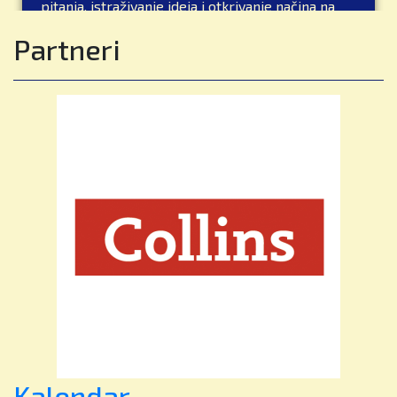
pitanja, istraživanje ideja i otkrivanje načina na
koji funkcionira svijet oko njih kroz zanimljiva i
Partneri
praktična iskustva učenja.
Kroz eksperimente, istraživanja i rješavanje
problema učenici razvijaju:
🔍 Znatiželju i istraživački duh
💡 Istraživanje i eksperimentiranje
💡 Kritičko razmišljanje i rješavanje problema
💡 Komunikaciju i suradnju
Znanost je mnogo više od činjenica i formula –
ona razvija samopouzdane, kreativne i
odgovorne mlade ljude spremne istraživati,
inovirati i stvarati pozitivne promjene.
✨ Otkrij danas. Stvori sutra.
🌟 Pridružite se zajednici koja njeguje znatiželju,
Kalendar
potiče ambiciju i vodi prema uspjehu.