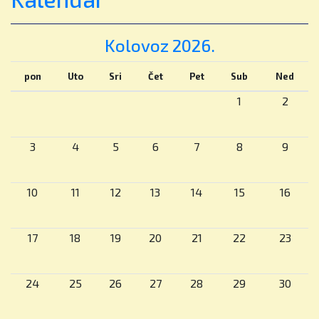
📢 Upisi su otvoreni.
Kolovoz 2026.
📞 Rezervirajte osobni obilazak škole ili online
pon
Uto
Sri
Čet
Pet
Sub
Ned
sastanak s našim timom za upise.
1
2
📍 Dedići 102, Zagreb
3
4
5
6
7
8
9
WEB:
www.britishschool.hr
E-mail:
info@britishschool.hr
10
11
12
13
14
15
16
#stem #bisz #britishschoolzagreb
#osnovnaskola #znanostzadjecu
17
18
19
20
21
22
23
#ucenjekrozigru #kritičkorazmišljanje
#obrazovanje #zagreb #hrvatska
24
25
26
27
28
29
30
Pročitaj više