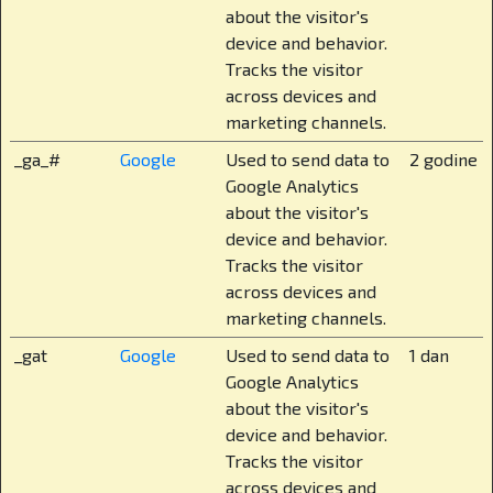
about the visitor's
uključuje razne sportove, glazbu, likovne
device and behavior.
radionice, kritičko mišljenje, građanski odgoj, koji
Tracks the visitor
je kod nas već standard u višim razredima, dok se
across devices and
o njemu u javnim školama još uvijek lome koplja.
marketing channels.
Sigurnost je roditeljima često najvažnija
_ga_#
Google
Used to send data to
2 godine
tema. Kako je riješena kod vas?
Google Analytics
about the visitor's
Imamo zatvoreni kampus na 25.000 m² s 82
device and behavior.
sigurnosne kamere koje pokrivaju svaki zaštitni
Tracks the visitor
perimetar, 24/7 osiguranjem i kontroliranim
across devices and
pristupom. Čak i roditelji dolaze po dogovoru,
marketing channels.
odnosno moraju se najaviti. Djeca su potpuno u
_gat
Google
Used to send data to
1 dan
sigurnom i nadziranom okruženju. Ali sigurnost
Google Analytics
za nas nije samo fizička, zaključana vrata i
about the visitor's
protokoli, ona znači i emocionalnu podršku, jasno
device and behavior.
definirana pravila, stručno osoblje i otvorenu
Tracks the visitor
komunikaciju.
across devices and