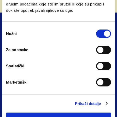
direktor
Tino Sven Časl
drugim podacima koje ste im pružili ili koje su prikupili
dok ste upotrebljavali njihove usluge.
U vremenima kada se domaći obrazovni sustav
još uvijek bori s birokracijom, kurikularnim
reformama i pitanjem sigurnosti u školama,
Odabir
postoji primjer koji pokazuje da može drugačije.
Nužni
pristanka
British International School of Zagreb (BISZ),
međunarodna škola u srcu Zagreba s britanskim
Za postavke
obrazovnim programom i internatom, već
godinama živi ono o čemu državni sustav tek
OŠ KREATIVAN RAZVOJ
raspravlja. No, iza ove škole ne stoji korporacija,
Statistički
fondacija ili država. Već obitelj Časl sa svojom
O nama
vizijom.
Marketinški
Uvod
Razgovaramo s direktorom škole Tinom Svenom
Časlom, nekadašnjim učenikom, a danas liderom
Program
obrazovne ustanove koja već 30 godina gradi
Prikaži detalje
Kontakt
most između lokalnog i globalnog znanja.