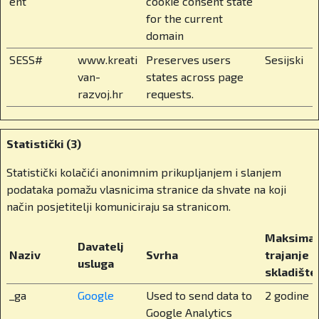
ent
cookie consent state
svijetu kao što sam spomenuo. Učenici u višim
for the current
razredima biraju tri do četiri predmeta prema
domain
vlastitim interesima i karijernim ambicijama.
SESS#
www.kreati
Preserves users
Sesijski
Dobivaju međunarodno obrazovanje bez odlaska
van-
states across page
od doma, bez odlaska u inozemstvo.
razvoj.hr
requests.
Koji su još elementi školskog života značajni
za vaše učenike? Kako izgleda svakodnevica
Statistički (3)
učenika u BISZ-u? Govorimo o školi u kojoj
nastavu prate učenici iz više od 80 zemalja
Statistički kolačići anonimnim prikupljanjem i slanjem
svijeta.
podataka pomažu vlasnicima stranice da shvate na koji
način posjetitelji komuniciraju sa stranicom.
Točno. Imamo jako multikulturalno okruženje, a
ipak nudimo stabilnost i jasnoću. Nastava se
Maksimal
Davatelj
održava na engleskom, ali niži razredi uključuju i
Naziv
Svrha
trajanje
usluga
hrvatski jezik kako bismo očuvali lokalnu
skladište
povezanost. Internat je dostupan starijim
_ga
Google
Used to send data to
2 godine
učenicima i nudi potpunu brigu, od mentorstva,
Google Analytics
prehrane do izvannastavnih aktivnosti. To