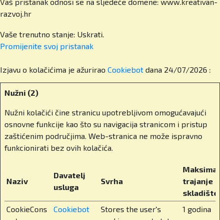
Vaš pristanak odnosi se na sljedeće domene: www.kreativan-
A kamo ga to vodi? Kakve mogućnosti
razvoj.hr
otvarate svojim učenicima?
Vaše trenutno stanje: Uskrati.
Naši učenici završavaju školu s Cambridge IGCSE
Promijenite svoj ​​pristanak
i A-level diplomama, koje im otvaraju vrata
sveučilišta u cijelome svijetu. Ponosni smo na
Izjavu o kolačićima je ažurirao
Cookiebot
dana 24/07/2026 :
činjenicu da imamo sto posto upisanih alumnija
na fakultetima koji su bili njihov prvi izbor.
Nužni (2)
Imamo alumne na Harvardu, Cambridgeu, London
School of Economics, Edinburghu, Bocconiju,
Nužni kolačići čine stranicu upotrebljivom omogućavajući
Melbourneu… čak i na Tsinghua Universityju u
osnovne funkcije kao što su navigacija stranicom i pristup
Kini. Škola nije samo znanje – to je putovnica za
zaštićenim područjima. Web-stranica ne može ispravno
svijet.
funkcionirati bez ovih kolačića.
Što konkretno znači Cambridge A-Level
Maksimal
Davatelj
program za učenike?
Naziv
Svrha
trajanje
usluga
skladište
To je međunarodno priznat program koji učenike
CookieCons
Cookiebot
Stores the user's
1 godina
priprema za upise na vrhunska sveučilišta u