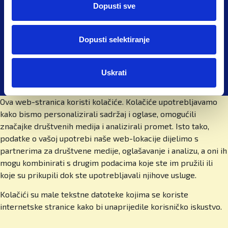
Izjava o privatnosti
Kako je izgledao početak? Što je bila ideja iza
Dopusti sve
škole kakvu danas vodite?
Adresa:
Dedići 102, Zagreb 10000, Hrvatska
Dopusti selektiranje
Počeli smo devedesetih, u vrijeme kad je
Telefon:
privatno obrazovanje u Hrvatskoj bilo gotovo pa
+385(0)91/2006-286
oksimoron. Moji roditelji, dr. sc. Martin-Tino Časl
Uskrati
i Zdenka Časl, htjeli su kvalitetno i suvremeno
obrazovanje za mene i odlučili su ga sami
Ova web-stranica koristi kolačiće. Kolačiće upotrebljavamo
stvoriti. Tako je 1995. nastala Osnovna škola
kako bismo personalizirali sadržaj i oglase, omogućili
Kreativan razvoj, najstarija privatna osnovna
značajke društvenih medija i analizirali promet. Isto tako,
škola u Hrvatskoj. Kasnije je došla i gimnazija, a
podatke o vašoj upotrebi naše web-lokacije dijelimo s
2013. pokrenuli smo British International School
partnerima za društvene medije, oglašavanje i analizu, a oni ih
of Zagreb međunarodnu osnovnu školu te 2014. i
mogu kombinirati s drugim podacima koje ste im pružili ili
prvu britansku srednju školu u Zagrebu. Danas
koje su prikupili dok ste upotrebljavali njihove usluge.
imamo sve, od vrtića do srednje škole, internat,
Cambridge International Education program i
Kolačići su male tekstne datoteke kojima se koriste
iznimno raznoliku međunarodnu zajednicu. I dalje
internetske stranice kako bi unaprijedile korisničko iskustvo.
gradimo kroz partnerstva, kurikularne inovacije i
jačanje boarding programa, jedinstvenog u regiji.