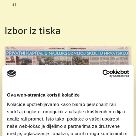
31
Izbor iz tiska
Previous
Next
Ova web-stranica koristi kolačiće
Škola nije samo znanje – to je putovnica
za svijet
Kolačiće upotrebljavamo kako bismo personalizirali
sadržaj i oglase, omogućili značajke društvenih medija i
Kako je British International School of Zagreb
analizirali promet. Isto tako, podatke o vašoj upotrebi
postala primjer obrazovne izvrsnosti i dom
naše web-lokacije dijelimo s partnerima za društvene
učenicima iz više od 80 zemalja, otkriva njen
medije, oglašavanje i analizu, a oni ih mogu kombinirati s