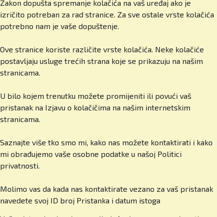
Zakon dopušta spremanje kolačića na vaš uređaj ako je
izričito potreban za rad stranice. Za sve ostale vrste kolačića
U čemu se razlikujete u odnosu na druge
potrebno nam je vaše dopuštenje.
škole, i privatne i državne? Što vas izdvaja?
Ove stranice koriste različite vrste kolačića. Neke kolačiće
Prije svega kvaliteta! Sustavno ulažemo u
postavljaju usluge trećih strana koje se prikazuju na našim
profesore, infrastrukturu i sadržaje. Imamo male
stranicama.
razrede, jedan po godini do 15-ero učenika,
visokokvalificirane predavače iz desetak zemalja,
U bilo kojem trenutku možete promijeniti ili povući vaš
izvrsne rezultate naših učenika i međunarodne
pristanak na Izjavu o kolačičima na našim internetskim
akreditacije. I ono što roditelji jako cijene,
stranicama.
sigurnost i osobni pristup. Svaki učenik dobiva
pozornost kakvu zaslužuje. Prvog dana
Saznajte više tko smo mi, kako nas možete kontaktirati i kako
procjenjujemo njegove prednosti i slabosti te
mi obrađujemo vaše osobne podatke u našoj Politici
prilagođavamo program. Roditelji to cijene i
privatnosti.
imaju pravo tražiti rezultate, a mi im ih pružamo.
Znaju što njihovo dijete ovdje dobiva i kamo ga to
Molimo vas da kada nas kontaktirate vezano za vaš pristanak
može odvesti.
navedete svoj ID broj Pristanka i datum istoga