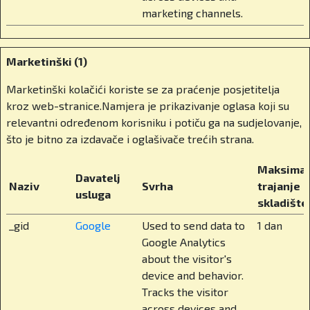
marketing channels.
Kad govorimo o privatnom obrazovanju u
Hrvatskoj, često se nameće pitanje – elitizam
ili alternativa? Što vi kažete na to?
Marketinški (1)
Privatno obrazovanje kod nas prečesto se
Marketinški kolačići koriste se za praćenje posjetitelja
doživljava kao ekskluzivno. Ali ono ne bi moralo
kroz web-stranice.Namjera je prikazivanje oglasa koji su
biti takvo. Treba na njega gledati kao na
relevantni određenom korisniku i potiču ga na sudjelovanje,
dugoročno ulaganje. Mi se zalažemo za tzv.
što je bitno za izdavače i oglašivače trećih strana.
vaučerizaciju. Sustav u kojem roditelji mogu od
Maksimal
države dobiti obrazovni vaučer i sami odlučiti
Davatelj
Naziv
Svrha
trajanje
gdje će ga iskoristiti, u državnoj ili privatnoj školi.
usluga
skladište
To ne samo da bi smanjilo trošak roditeljima, već
bi podiglo kvalitetu u cijelom sustavu. Jer kad su
_gid
Google
Used to send data to
1 dan
škole na tržištu, počnu se boriti za učenike i za
Google Analytics
izvrsnost. A mi, koji smo obrazovnu instituciju
about the visitor's
pokrenuli kao obitelj, to jako dobro razumijemo.
device and behavior.
Zašto je to još bitno, bitno je zato što roditelj koji
Tracks the visitor
plaća poreze mora imati pravo na izbor, jer se
across devices and