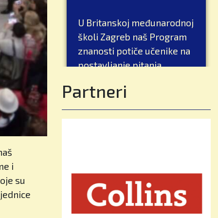
U Britanskoj međunarodnoj
školi Zagreb naš Program
znanosti potiče učenike na
postavljanje pitanja,
istraživanje ideja i
Partneri
otkrivanje načina na koji
funkcionira svijet oko njih
kroz zanimljiva i praktična
iskustva učenja.
naš
Kroz eksperimente,
me i
istraživanja i rješavanje
koje su
problema učenici razvijaju:
ajednice