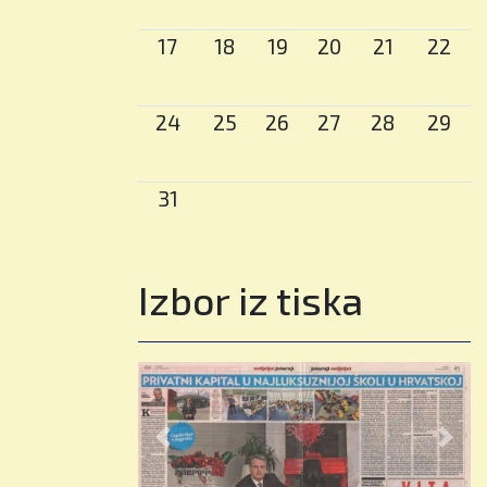
✨ Otkrij danas. Stvori sutra.
17
18
19
20
21
22
🌟 Pridružite se zajednici
koja njeguje znatiželju,
potiče ambiciju i vodi
24
25
26
27
28
29
prema uspjehu.
31
📢 Upisi su otvoreni.
📞 Rezervirajte osobni
Izbor iz tiska
obilazak škole ili online
sastanak s našim timom za
upise.
📍 Dedići 102, Zagreb
Previous
Nex