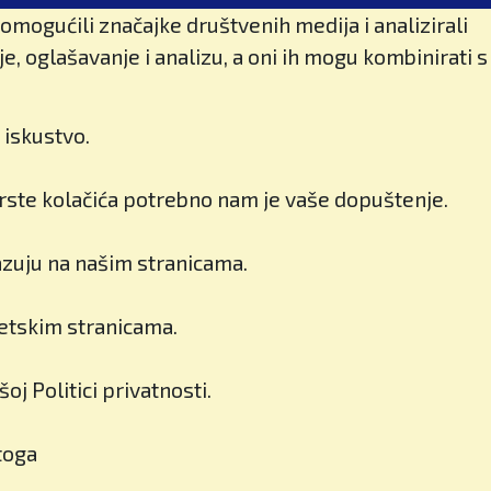
omogućili značajke društvenih medija i analizirali
, oglašavanje i analizu, a oni ih mogu kombinirati s
 iskustvo.
 vrste kolačića potrebno nam je vaše dopuštenje.
kazuju na našim stranicama.
Škola nije samo znanje
– to je putovnica za
svijet
netskim stranicama.
Kako je British
j Politici privatnosti.
International School of
Zagreb postala primjer
toga
obrazovne izvrsnosti i dom