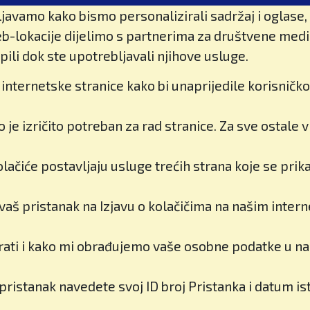
javamo kako bismo personalizirali sadržaj i oglase, 
b-lokacije dijelimo s partnerima za društvene medije
pili dok ste upotrebljavali njihove usluge.
internetske stranice kako bi unaprijedile korisničko
je izričito potreban za rad stranice. Za sve ostale
kolačiće postavljaju usluge trećih strana koje se pri
 vaš pristanak na Izjavu o kolačičima na našim inter
ati i kako mi obrađujemo vaše osobne podatke u našo
ristanak navedete svoj ID broj Pristanka i datum is