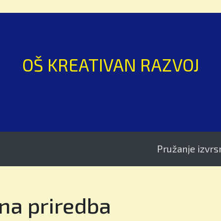
OŠ KREATIVAN RAZVOJ
Pružanje izvrsnosti u 
na priredba