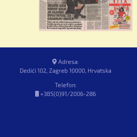
WEB:
www.britishschool.hr
E-mail:
info@britishschool.hr
#stem #bisz
#britishschoolzagreb
Adresa:
#osnovnaskola
Dedići 102, Zagreb 10000, Hrvatska
#znanostzadjecu
#ucenjekrozigru
Telefon:
#kritičkorazmišljanje
+385(0)91/2006-286
#obrazovanje #zagreb
#hrvatska
Pročitaj više