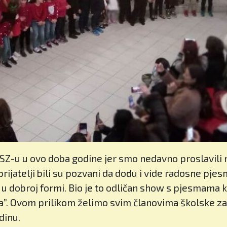
u BISZ-u u ovo doba godine jer smo nedavno proslavili 
 prijatelji bili su pozvani da dođu i vide radosne pjes
li u dobroj formi. Bio je to odličan show s pjesmama 
ća”. Ovom prilikom želimo svim članovima školske z
dinu.